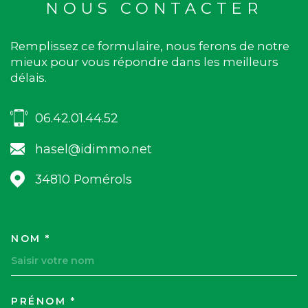
NOUS CONTACTER
Remplissez ce formulaire, nous ferons de notre
mieux pour vous répondre dans les meilleurs
délais.
06.42.01.44.52
hasel@idimmo.net
34810
Pomérols
NOM *
TRAD_MELTEM_VOSCOORDON
PRÉNOM *