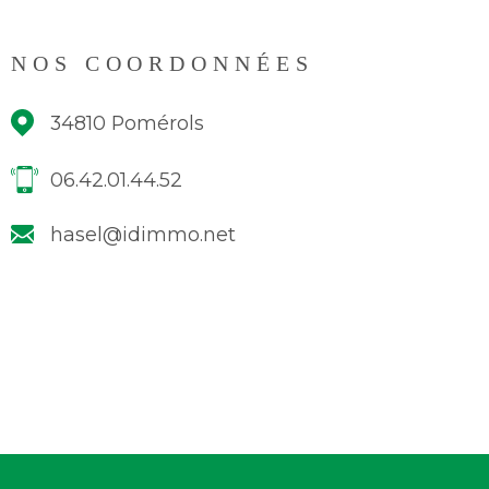
NOS COORDONNÉES
34810
Pomérols
06.42.01.44.52
hasel@idimmo.net