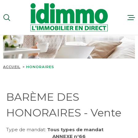
Aller
Aller
Aller
Aller
à
à
au
au
:
la
menu
contenu
VOTRE
recherche
principal
RECHERCHE
VENTES
TYPE
D'OFFRE
VENTE
LOCATI
ACCUEIL
HONORAIRES
TYPE
DE
ESTIMA
TYPE DE BIEN
BIEN
BARÈME DES
PAYS
RECRUT
PAYS
HONORAIRES - Vente
CONTAC
VILLE
VILLE
Type de mandat:
Tous types de mandat
SITE GR
ANNEXE n°66
Budget