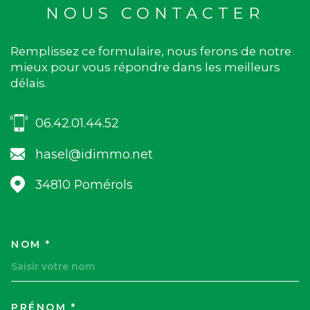
NOUS CONTACTER
Remplissez ce formulaire, nous ferons de notre
mieux pour vous répondre dans les meilleurs
délais.
06.42.01.44.52
hasel@idimmo.net
34810
Pomérols
NOM *
TRAD_MELTEM_VOSCOORDON
PRÉNOM *