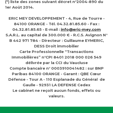
(*) liste des zones suivant décret n°2004-890 du
1er Août 2014.
ERIC MEY DEVELOPPEMENT - 4, Rue de Tourre -
84100 ORANGE - Tél. 04.32.81.85.60 - Fax :
04.32.81.85.65 - E-mail :
info@eric-mey.com
S.A.R.L. au capital de 300.000 € - R.C.S. Avignon N°
B 442 971 784 - Directeur : Guillaume EYMERIC,
DESS Droit immobilier
Carte Professionnelle “Transactions
Immobilières” n°CPI 8401 2018 000 026 549
délivrée par la
CCI
du Vaucluse
Compte bancaire n° 0003910041482 : sur BNP
Paribas 84100 ORANGE - Garant : QBE Cœur
Défense - Tour A - 110 Esplanade du Général
de
Gaulle - 92931 LA DEFENSE Cedex
Le cabinet ne reçoit aucun fonds, effets ou
valeurs.