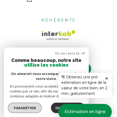
ADHÉRENTS
On en reste là
Comme beaucoup, notre site
utilise les cookies
On aimerait vous accompagner pendant
👋 Obtenez une pré-
✕
votre visite.
estimation en ligne de la
En poursuivant, vous acceptez l'utilisation des
valeur de votre bien, en 2
cookies par ce site, afin de vous proposer des
min, gratuitement.
contenus adaptés et réaliser des statistiques !
PARAMÉTRER
OK POUR MOI !
© 2026 | Tous droits réservés | Traduction powered by Google |
Estimation en ligne
Nos Honoraires
Plan Du Site
Mentions Légales
Admin
Politique RGPD
Cookies