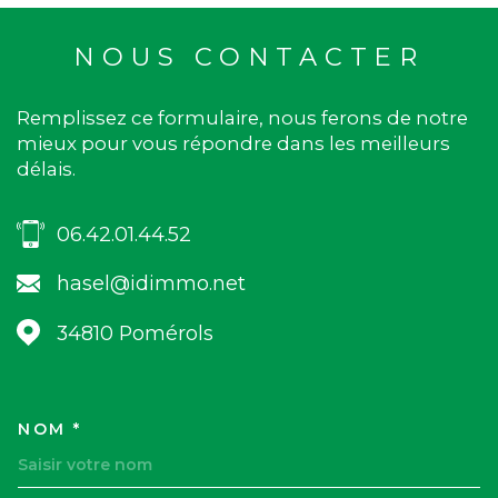
NOUS CONTACTER
Remplissez ce formulaire, nous ferons de notre
mieux pour vous répondre dans les meilleurs
délais.
06.42.01.44.52
hasel@idimmo.net
34810
Pomérols
NOM *
TRAD_MELTEM_VOSCOORDON