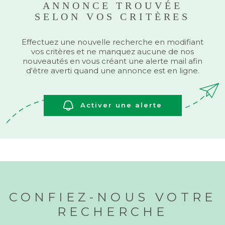
ANNONCE TROUVÉE
BUDGET
SELON VOS CRITÈRES
BIENS V
Surface
Effectuez une nouvelle recherche en modifiant
SURFACE
vos critères et ne manquez aucune de nos
nouveautés en vous créant une alerte mail afin
Pièces
d'être averti quand une annonce est en ligne.
PIÈCES
RÉFÉRENCE
Activer une alerte
CRITÈRES SUPPLÉMENTAIRES
Piscine
Parking
Terrasse
CONFIEZ-NOUS VOTRE
RECHERCHER
RECHERCHE