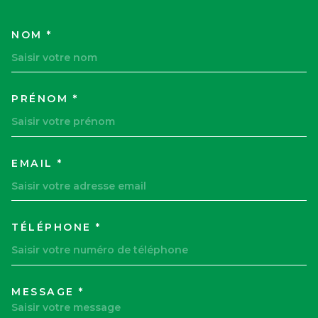
NOM *
TRAD_MELTEM_VOSCOORDON
PRÉNOM *
EMAIL *
TÉLÉPHONE *
MESSAGE *
TRAD_MELTEM_VOREDEMAND