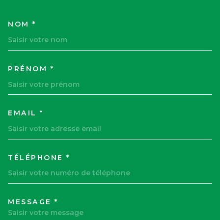
NOM *
TRAD_MELTEM_VOSCOORDON
PRÉNOM *
EMAIL *
TÉLÉPHONE *
MESSAGE *
TRAD_MELTEM_VOREDEMAND