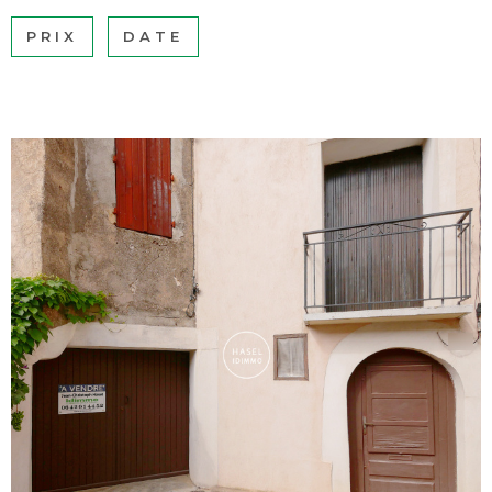
BUDGET
PRIX
DATE
BIENS V
Surface
SURFACE
Pièces
PIÈCES
RÉFÉRENCE
CRITÈRES SUPPLÉMENTAIRES
Piscine
Parking
Terrasse
VOIR LE BIEN
RECHERCHER