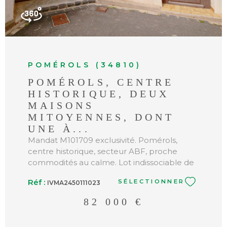
POMÉROLS (34810)
POMÉROLS, CENTRE
HISTORIQUE, DEUX
MAISONS
MITOYENNES, DONT
UNE À...
Mandat M101709 exclusivité. Pomérols,
centre historique, secteur ABF, proche
commodités au calme. Lot indissociable de
deux maisons de villages mitoyennes. La
Réf :
SÉLECTIONNER
IVMA2450111023
première, un T3 traversant construit en R+2,
propose 50 m² de surface habitable avec
82 000 €
combles non-aménagés. Au RdC vous
trouverez une cuisine avec salle de bain et