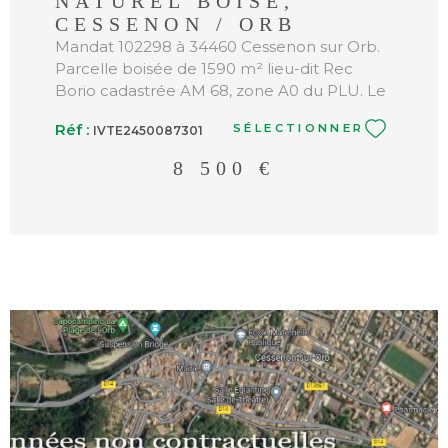
NATUREL BOISÉ,
CESSENON / ORB
Mandat 102298 à 34460 Cessenon sur Orb.
Parcelle boisée de 1590 m² lieu-dit Rec
Borio cadastrée AM 68, zone A0 du PLU. Le
prix est de 8500€ honoraires charge
Réf :
SÉLECTIONNER
IVTE2450087301
vendeur. Pour plus d'informations, veuillez
contacter Jean-Christoph Hasel (Agent
8 500 €
Commercial : 420 192 536 RSAC Béziers)
Annonce proposée par un agent
commercial