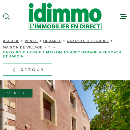
Aller
Aller
Aller
Aller
à
à
au
au
:
la
menu
contenu
VOTRE
recherche
principal
RECHERCHE
VENTES
ACCUEIL
VENTE
HERAULT
CAZOULS D HERAULT
TYPE
MAISON DE VILLAGE
T
D'OFFRE
CAZOULS D HERAULT MAISON T7 AVEC GARAGE A RENOVER
VENTE
LOCATI
ET JARDIN
TYPE
RETOUR
DE
ESTIMA
TYPE DE BIEN
BIEN
PAYS
RECRUT
VENDU
PAYS
CONTAC
VILLE
VILLE
SITE GR
Budget