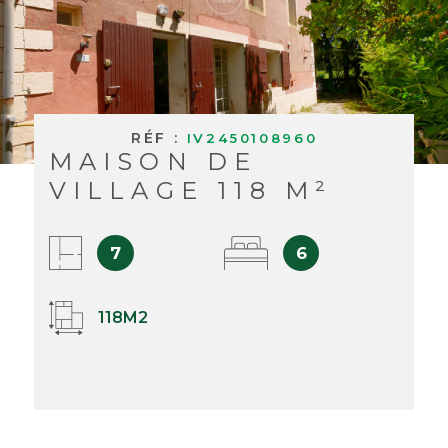
BUDGET
BIENS V
RECHERCHER
RÉF :
IV2450108960
MAISON DE
VILLAGE 118 M²
7
6
118M2