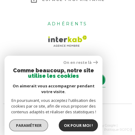
ADHÉRENTS
On en reste là
Comme beaucoup, notre site
utilise les cookies
On aimerait vous accompagner pendant
votre visite.
En poursuivant, vous acceptez l'utilisation des
cookies par ce site, afin de vous proposer des
contenus adaptés et réaliser des statistiques !
PARAMÉTRER
OK POUR MOI !
© 2026 | Tous droits réservés | Traduction powered by Google |
Nos Honoraires
Plan Du Site
Mentions Légales
Admin
Politique RGPD
Cookies