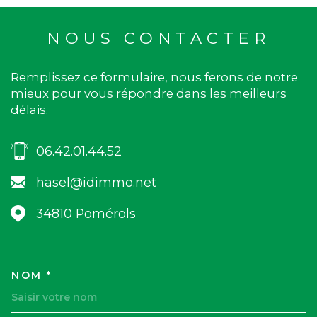
NOUS CONTACTER
Remplissez ce formulaire, nous ferons de notre
mieux pour vous répondre dans les meilleurs
délais.
06.42.01.44.52
hasel@idimmo.net
34810
Pomérols
NOM *
TRAD_MELTEM_VOSCOORDON